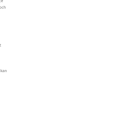
te
 och
t
 kan