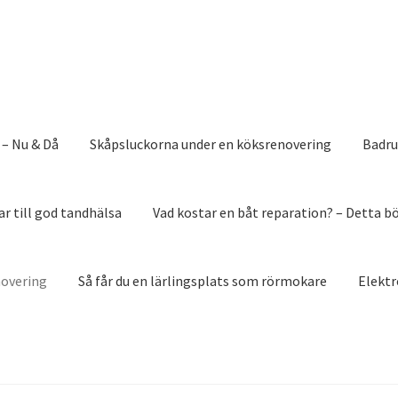
– Nu & Då
Skåpsluckorna under en köksrenovering
Badru
ar till god tandhälsa
Vad kostar en båt reparation? – Detta b
novering
Så får du en lärlingsplats som rörmokare
Elektr