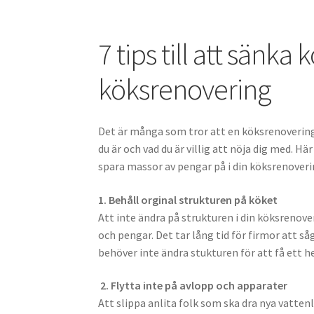
Home
7 tips till att sänka kostnaderna i din
7 tips till att sänka
Badrum för en prinsessa
Badrumsrenovering 
köksrenovering
Så får du en lärlingsplats som rörmokare
Vad
Det är många som tror att en köksrenovering 
du är och vad du är villig att nöja dig med.
spara massor av pengar på i din köksrenoveri
1. Behåll orginal strukturen på köket
Att inte ändra på strukturen i din köksrenov
och pengar. Det tar lång tid för firmor att s
behöver inte ändra stukturen för att få ett he
2. Flytta inte på avlopp och apparater
Att slippa anlita folk som ska dra nya vatten