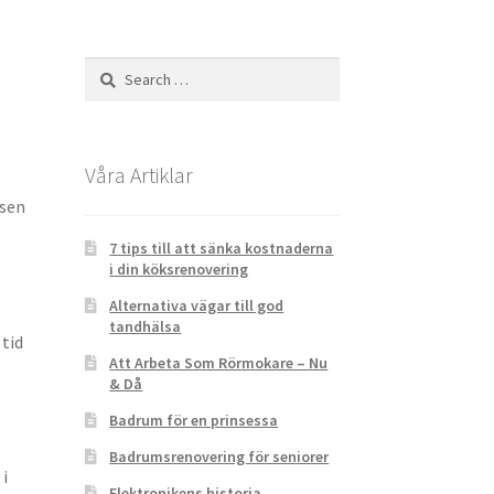
m Rörmokare – Nu & Då
badrumsrenovering!
Search
for:
Våra Artiklar
äsen
7 tips till att sänka kostnaderna
i din köksrenovering
Alternativa vägar till god
tandhälsa
 tid
Att Arbeta Som Rörmokare – Nu
& Då
Badrum för en prinsessa
Badrumsrenovering för seniorer
 i
Elektronikens historia