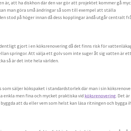
den är, att ha diskhon där den var gör att projektet kommer gå my
an man göra små ändringar så som till exempel att ställa
en stod på höger innan då dess kopplingar ändå utgår centralt fr
ordentligt gjort i en köksrenovering då det finns risk för vattenläka
lan springor. Att välja ett golv som inte suger åt sig vatten är et
cka så är det inte hela världen.
 som säljer kökspaket i standardstorlek där man i sin köksrenove
ta enkla men fina och mycket praktiska vid
köksrenovering
. Det är
 byggda att du eller vem som helst kan läsa ritningen och bygga 