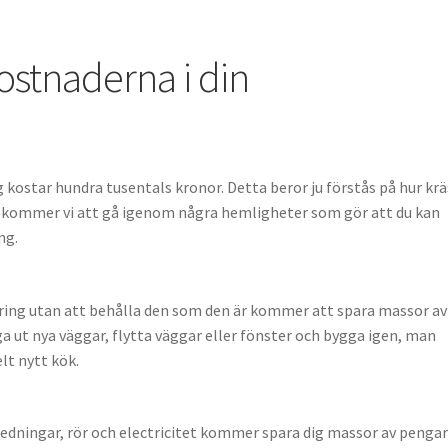
 köksrenovering
Alternativa vägar till god tandhälsa
Att Arbeta So
 kostnaderna i din
för seniorer
Elektronikens historia
Gjutjärnsrör
Lyckas med din 
 kostar en båt reparation? – Detta bör du tänka på
kostar hundra tusentals kronor. Detta beror ju förstås på hur kr
 Här kommer vi att gå igenom några hemligheter som gör att du kan
ng.
ering utan att behålla den som den är kommer att spara massor av
åga ut nya väggar, flytta väggar eller fönster och bygga igen, man
lt nytt kök.
ledningar, rör och electricitet kommer spara dig massor av pengar