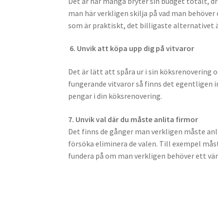
Det är här många bryter sin budget totalt, 
man här verkligen skilja på vad man behöver o
som är praktiskt, det billigaste alternativet 
6. Unvik att köpa upp dig på vitvaror
Det är lätt att spåra ur i sin köksrenovering
fungerande vitvaror så finns det egentligen i
pengar i din köksrenovering.
7. Unvik val där du måste anlita firmor
Det finns de gånger man verkligen måste an
försöka eliminera de valen. Till exempel må
fundera på om man verkligen behöver ett värm