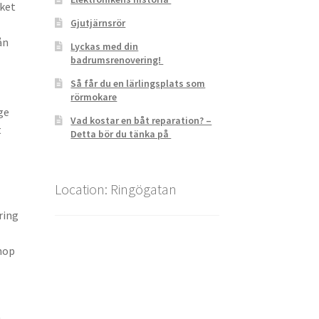
cket
Gjutjärnsrör
ån
Lyckas med din
badrumsrenovering!
Så får du en lärlingsplats som
rörmokare
ge
Vad kostar en båt reparation? –
t
Detta bör du tänka på
Location: Ringögatan
ring
ihop