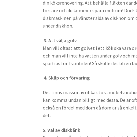
din köksrenovering. Att behålla fläkten där 
fortare och du kommer spara multum! Dock k
diskmaskinen på vänster sida av diskhon om d
under diskhon.
3. Att välja golv
Man vill oftast att golvet i ett kök ska vara 
och man vill inte ha vatten under golv och mel
spartips för framtiden! Så skulle det bli en lä
4. Skåp och förvaring
Det finns massor av olika stora möbelvaruhus
kan komma undan billigt med dessa. De är of
också en fördel med dom då dom är så enkelt
det.
5. Val av diskbänk