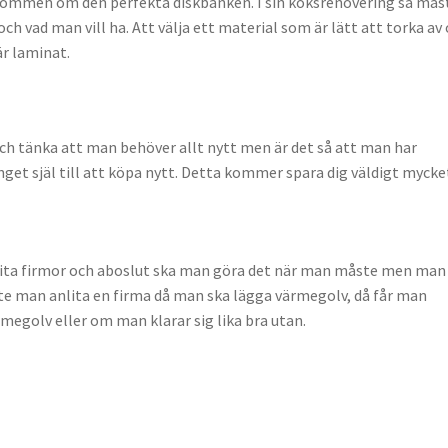
drömmen om den perfekta diskbänken. I sin köksrenovering så mås
ch vad man vill ha. Att välja ett material som är lätt att torka av
är laminat.
 och tänka att man behöver allt nytt men är det så att man har
nget själ till att köpa nytt. Detta kommer spara dig väldigt mycke
lita firmor och aboslut ska man göra det när man måste men man
ste man anlita en firma då man ska lägga värmegolv, då får man
egolv eller om man klarar sig lika bra utan.