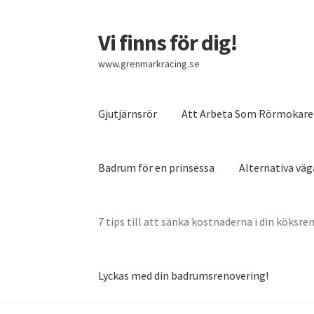
Vi finns för dig!
Skip
Skip
to
to
www.grenmarkracing.se
navigation
content
Gjutjärnsrör
Att Arbeta Som Rörmokare 
Badrum för en prinsessa
Alternativa väg
7 tips till att sänka kostnaderna i din köksre
Lyckas med din badrumsrenovering!