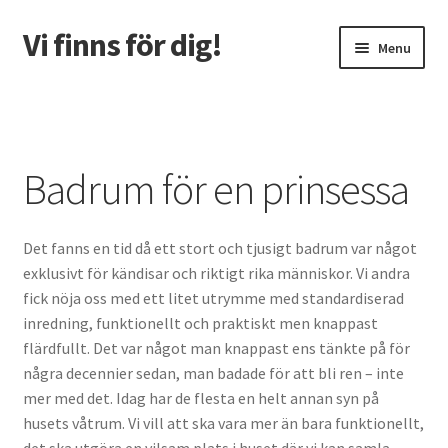
Vi finns för dig!
Skip
Skip
Menu
to
to
navigation
content
Home
7 tips till att sänka kostnaderna i din köksrenovering
Badrum för en prinsessa
Alternativa vägar till god tandhälsa
Det fanns en tid då ett stort och tjusigt badrum var något
Att Arbeta Som Rörmokare – Nu & Då
exklusivt för kändisar och riktigt rika människor. Vi andra
fick nöja oss med ett litet utrymme med standardiserad
Badrum för en prinsessa
inredning, funktionellt och praktiskt men knappast
flärdfullt. Det var något man knappast ens tänkte på för
Badrumsrenovering för seniorer
några decennier sedan, man badade för att bli ren – inte
mer med det. Idag har de flesta en helt annan syn på
Elektronikens historia
husets våtrum. Vi vill att ska vara mer än bara funktionellt,