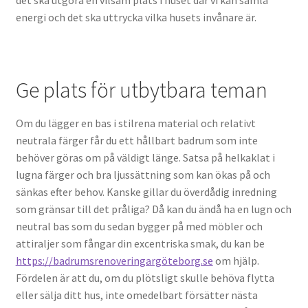
det ska utgöra en vilsam plats i huset där vi kan samla
Gjutjärnsrör
energi och det ska uttrycka vilka husets invånare är.
Lyckas med din badrumsrenovering!
Ge plats för utbytbara teman
Så får du en lärlingsplats som rörmokare
Vad kostar en båt reparation? – Detta bör du tänka på
Om du lägger en bas i stilrena material och relativt
neutrala färger får du ett hållbart badrum som inte
behöver göras om på väldigt länge. Satsa på helkaklat i
lugna färger och bra ljussättning som kan ökas på och
sänkas efter behov. Kanske gillar du överdådig inredning
som gränsar till det pråliga? Då kan du ändå ha en lugn och
neutral bas som du sedan bygger på med möbler och
attiraljer som fångar din excentriska smak, du kan be
https://badrumsrenoveringargöteborg.se
om hjälp.
Fördelen är att du, om du plötsligt skulle behöva flytta
eller sälja ditt hus, inte omedelbart försätter nästa