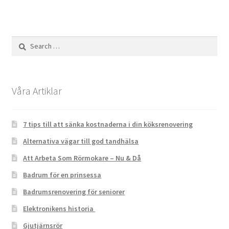
Search
for:
Våra Artiklar
7 tips till att sänka kostnaderna i din köksrenovering
Alternativa vägar till god tandhälsa
Att Arbeta Som Rörmokare – Nu & Då
Badrum för en prinsessa
Badrumsrenovering för seniorer
Elektronikens historia
Gjutjärnsrör