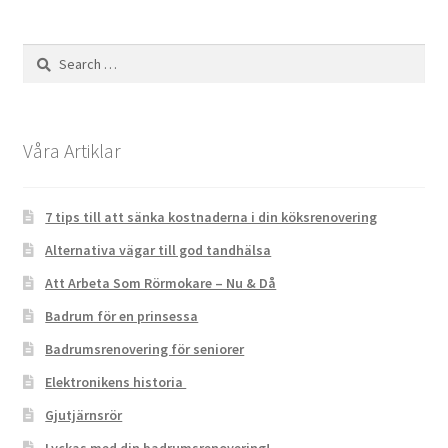
Search
for:
Våra Artiklar
7 tips till att sänka kostnaderna i din köksrenovering
Alternativa vägar till god tandhälsa
Att Arbeta Som Rörmokare – Nu & Då
Badrum för en prinsessa
Badrumsrenovering för seniorer
Elektronikens historia
Gjutjärnsrör
Lyckas med din badrumsrenovering!