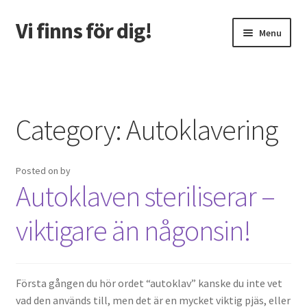
Vi finns för dig!
Skip
Skip
Menu
to
to
navigation
content
Home
7 tips till att sänka kostnaderna i din köksrenovering
Category:
Autoklavering
Alternativa vägar till god tandhälsa
Posted on
by
Att Arbeta Som Rörmokare – Nu & Då
Autoklaven steriliserar –
Badrum för en prinsessa
viktigare än någonsin!
Badrumsrenovering för seniorer
Första gången du hör ordet “autoklav” kanske du inte vet
Elektronikens historia
vad den används till, men det är en mycket viktig pjäs, eller